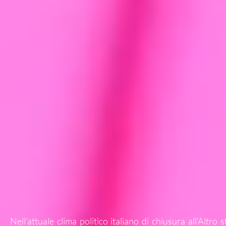
Nell'attuale clima politico italiano di chiusura all'Altr