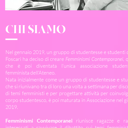
CHI SIAMO
Nel gennaio 2019, un gruppo di studentesse e studenti d
Foscari ha deciso di creare
Femminismi Contemporanei
, 
che è poi diventata l'unica associazione studen
femminista dell'Ateneo.
Nata inizialmente come un gruppo di studentesse e stu
che si riunivano tra di loro una volta a settimana per dis
di temi femministi e per progettare attività per coinvolg
corpo studentesco, è poi maturata in Associazione nel g
2019.
Femminismi Contemporanei
riunisce ragazze e ra
interessati a ravvivare il dibattito sui temi femminist